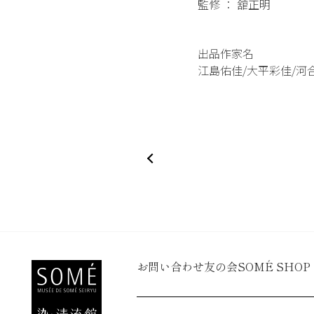
監修 ： 舘正明
出品作家名
江島佑佳/大平彩佳/河
お問い合わせ
友の会
SOMÉ SHOP