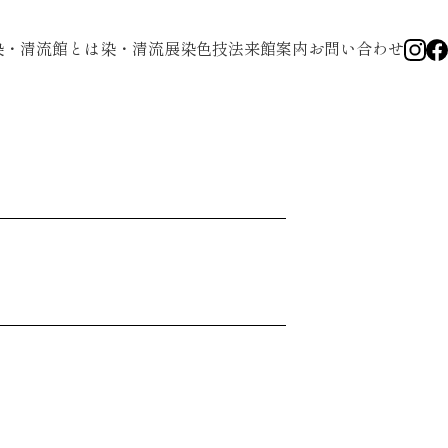
染・清流館とは
染・清流展
染色技法
来館案内
お問い合わせ