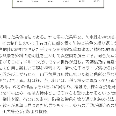
利用した染色技法である。水に溶いた染料を、防水性を持つ蠟
。その制作において作者は布に蠟を置く防染と染色を繰り返し
島佑佳は軽妙で洒落たデザインを的確な重ね染めと精緻な蝋置
な風景を染料の透明性を生かして異空間を演出する。河合芙幸
るがそこにはメルヘンだけでない世界が潜む。齊藤桃乃は自身
法を併用し新しい表現を模索する。清水佑季はライブ感の溢れ
を浮かび上がらせる。山下茜里は無数に描いた線と色彩の重な
を想起させる。柳は緑、花は紅とは、種々様々に異なっている
とある。６名の作品はそれぞれに異なり、複雑で、様々な姿を
れをくい止め、布は支持体としてそれらを受け止めるといった
、染料や蠟、布などの素材、防染と染色を繰り返す蝋染め技法
を彼らが真摯に見つめた結果でもある。彼らの活動が蝋染めの
。＊広辞苑 第7版より抜粋