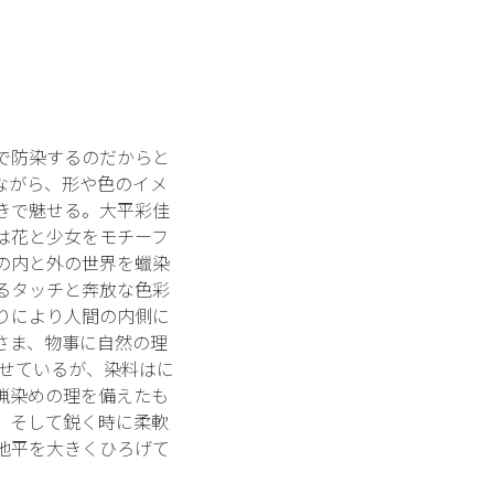
で防染するのだからと
ながら、形や色のイメ
きで魅せる。大平彩佳
は花と少女をモチーフ
の内と外の世界を蠟染
るタッチと奔放な色彩
りにより人間の内側に
さま、物事に自然の理
見せているが、染料はに
蝋染めの理を備えたも
、そして鋭く時に柔軟
地平を大きくひろげて