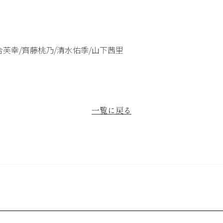
合芙幸/齊藤桃乃/清水佑季/山下茜里
一覧に戻る