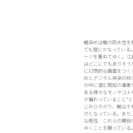
蠟染めは蠟の防水性を
ても理にかなっている
ージを重ねてゆく。江
はどこにでもありそう
に幻想的な画面をつく
めとデジタル捺染の技
の中に潜む既知の事象
ある様々なモノやコト
が備わっていること*
じみひろがり、蠟はそ
のとなっている。また
な感性、これらの関係
ゆくことを願っている