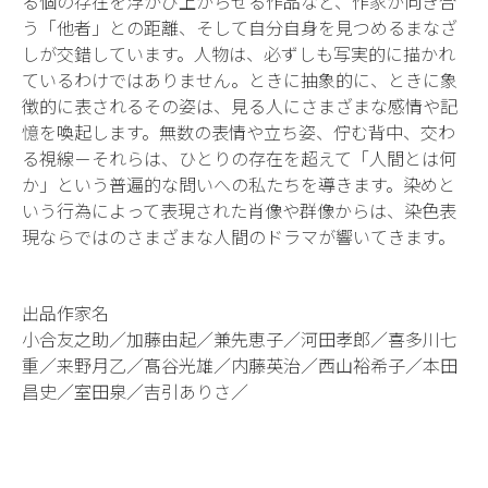
る個の存在を浮かび上がらせる作品など、作家が向き合
う「他者」との距離、そして自分自身を見つめるまなざ
しが交錯しています。人物は、必ずしも写実的に描かれ
ているわけではありません。ときに抽象的に、ときに象
徴的に表されるその姿は、見る人にさまざまな感情や記
憶を喚起します。無数の表情や立ち姿、佇む背中、交わ
る視線－それらは、ひとりの存在を超えて「人間とは何
か」という普遍的な問いへの私たちを導きます。染めと
いう行為によって表現された肖像や群像からは、染色表
現ならではのさまざまな人間のドラマが響いてきます。
出品作家名
小合友之助／加藤由起／兼先恵子／河田孝郎／喜多川七
重／来野月乙／髙谷光雄／内藤英治／西山裕希子／本田
昌史／室田泉／吉引ありさ／