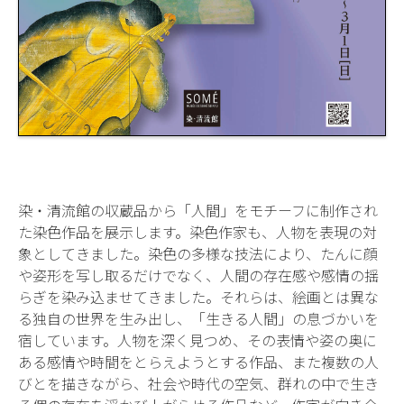
染・清流館の収蔵品から「人間」をモチーフに制作され
た染色作品を展示します。染色作家も、人物を表現の対
象としてきました。染色の多様な技法により、たんに顔
や姿形を写し取るだけでなく、人間の存在感や感情の揺
らぎを染み込ませてきました。それらは、絵画とは異な
る独自の世界を生み出し、「生きる人間」の息づかいを
宿しています。人物を深く見つめ、その表情や姿の奥に
ある感情や時間をとらえようとする作品、また複数の人
びとを描きながら、社会や時代の空気、群れの中で生き